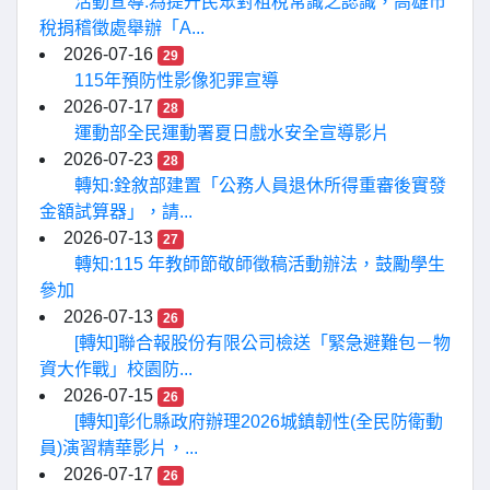
活動宣導:為提升民眾對租稅常識之認識，高雄市
稅捐稽徵處舉辦「A...
2026-07-16
29
115年預防性影像犯罪宣導
2026-07-17
28
運動部全民運動署夏日戲水安全宣導影片
2026-07-23
28
轉知:銓敘部建置「公務人員退休所得重審後實發
金額試算器」，請...
2026-07-13
27
轉知:115 年教師節敬師徵稿活動辦法，鼓勵學生
參加
2026-07-13
26
[轉知]聯合報股份有限公司檢送「緊急避難包－物
資大作戰」校園防...
2026-07-15
26
[轉知]彰化縣政府辦理2026城鎮韌性(全民防衛動
員)演習精華影片，...
2026-07-17
26