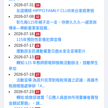
2026-07-31
34
友誼橋樑 HIPPO FAMILY CLUB來台家庭寄宿
2026-07-08
32
彰化縣115年親子走一走，快樂久久久~~感恩與
傳承—樂齡童軍家庭親...
2026-07-16
29
115年預防性影像犯罪宣導
2026-07-17
28
運動部全民運動署夏日戲水安全宣導影片
2026-07-13
27
轉知:115 年教師節敬師徵稿活動辦法，鼓勵學生
參加
2026-07-19
27
活動宣導:為提升民眾對租稅常識之認識，高雄市
稅捐稽徵處舉辦「A...
2026-07-23
27
轉知:銓敘部建置「公務人員退休所得重審後實發
金額試算器」，請...