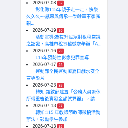
2026-07-08
32
彰化縣115年親子走一走，快樂
久久久~~感恩與傳承—樂齡童軍家庭
親...
2026-07-19
30
活動宣導:為提升民眾對租稅常識
之認識，高雄市稅捐稽徵處舉辦「A...
2026-07-16
29
115年預防性影像犯罪宣導
2026-07-17
28
運動部全民運動署夏日戲水安全
宣導影片
2026-07-23
28
轉知:銓敘部建置「公務人員退休
所得重審後實發金額試算器」，請...
2026-07-13
27
轉知:115 年教師節敬師徵稿活動
辦法，鼓勵學生參加
2026-07-13
26