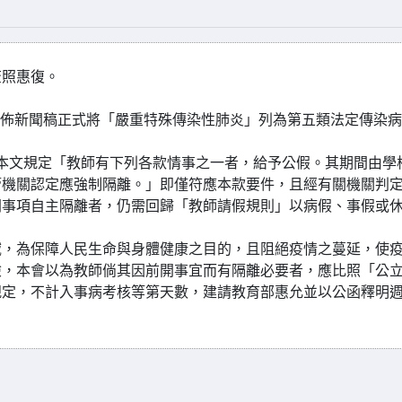
查照惠復。
日發佈新聞稿正式將「嚴重特殊傳染性肺炎」列為第五類法定傳染
本文規定「教師有下列各款情事之一者，給予公假。其期間由學
管機關認定應強制隔離。」即僅符應本款要件，且經有關機關判
開事項自主隔離者，仍需回歸「教師請假規則」以病假、事假或
域，為保障人民生命與身體健康之目的，且阻絕疫情之蔓延，使
險，本會以為教師倘其因前開事宜而有隔離必要者，應比照「公
規定，不計入事病考核等第天數，建請教育部惠允並以公函釋明