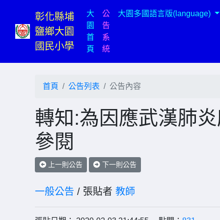
大
公
大園多國語言版(language)
彰化縣埔
園
告
鹽鄉大園
首
系
國民小學
(current)
頁
統
首頁
公告列表
公告內容
轉知:為因應武漢肺
參閱
上一則公告
下一則公告
一般公告
/ 張貼者
教師