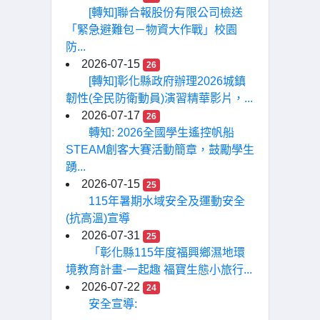
[轉知]聯合報股份有限公司檢送
「緊急避難包－物資大作戰」校園
防...
2026-07-15
26
[轉知]彰化縣政府辦理2026城鎮
韌性(全民防衛動員)演習精華影片，...
2026-07-17
26
轉知: 2026全國學生遙控帆船
STEAM創客大賽活動簡章，鼓勵學生
踴...
2026-07-15
25
115年暑期水域安全及運動安全
(抗高溫)宣導
2026-07-31
25
「彰化縣115年度福興鄉濕地環
境教育計畫-一起趣 福寶生態小旅行...
2026-07-22
24
安全宣導: