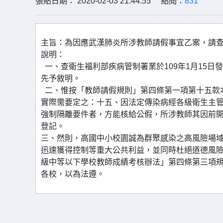
張貼日期： 2020-02-03 21:44:55 點閱：
831
主旨：為因應武漢肺炎所涉教師請假事宜乙案，請
說明：
一、查衛生福利部疾病管制署業於109年1月15
先予敘明。
二、惟按「教師請假規則」第四條第一項第十五款
實際需要定之：十五、因法定傳染病經各級衛生主
強制隔離要件者，方能核給公假，所涉教師其因前
登記。
三、然則，高國中小校園誠為群聚感染之高風險場
迅速獲得控制等重大公共利益，並同時杜絕道德風
級中等以下學校教師成績考核辦法」第四條第三項
各校，以為法遵。