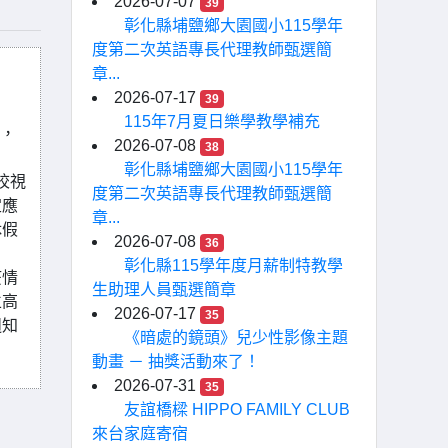
2026-07-07
39
彰化縣埔鹽鄉大園國小115學年
度第二次英語專長代理教師甄選簡
章...
2026-07-17
39
115年7月夏日樂學教學補充
病，
2026-07-08
38
彰化縣埔鹽鄉大園國小115學年
校視
度第二次英語專長代理教師甄選簡
定應
章...
休假
2026-07-08
36
彰化縣115學年度月薪制特教學
疫情
生助理人員甄選簡章
立高
2026-07-17
35
週知
《暗處的鏡頭》兒少性影像主題
動畫 － 抽獎活動來了！
2026-07-31
35
友誼橋樑 HIPPO FAMILY CLUB
來台家庭寄宿