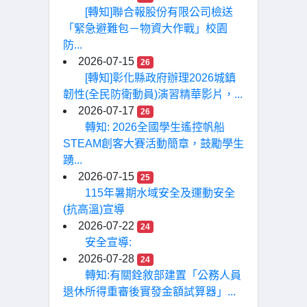
[轉知]聯合報股份有限公司檢送
「緊急避難包－物資大作戰」校園
防...
2026-07-15
26
[轉知]彰化縣政府辦理2026城鎮
韌性(全民防衛動員)演習精華影片，...
2026-07-17
26
轉知: 2026全國學生遙控帆船
STEAM創客大賽活動簡章，鼓勵學生
踴...
2026-07-15
25
115年暑期水域安全及運動安全
(抗高溫)宣導
2026-07-22
24
安全宣導:
2026-07-28
24
轉知:有關銓敘部建置「公務人員
退休所得重審後實發金額試算器」...