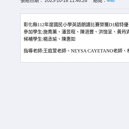
張貼日期： 2023-10-18 11:46:26 點閱：
446
彰化縣112年度國民小學英語朗讀比賽榮獲D1組特優
參加學生:施喬薰、潘昱程、陳浥豐、洪愷呈、黃荺
候補學生:楊丞瑜、陳惠如
指導老師:王庭萱老師、NEYSA CAYETANO老師