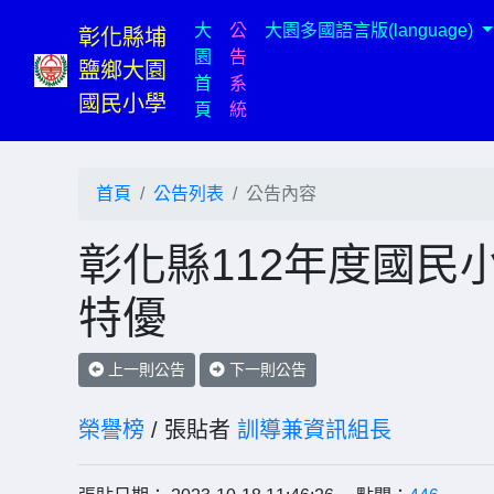
大
公
大園多國語言版(language)
彰化縣埔
園
告
鹽鄉大園
首
系
國民小學
(current)
頁
統
首頁
公告列表
公告內容
彰化縣112年度國民
特優
上一則公告
下一則公告
榮譽榜
/ 張貼者
訓導兼資訊組長