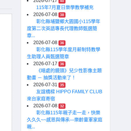
2026-07-17
40
115年7月夏日樂學教學補充
2026-07-08
38
彰化縣埔鹽鄉大園國小115學年
度第二次英語專長代理教師甄選簡
章...
2026-07-08
36
彰化縣115學年度月薪制特教學
生助理人員甄選簡章
2026-07-17
36
《暗處的鏡頭》兒少性影像主題
動畫 － 抽獎活動來了！
2026-07-31
35
友誼橋樑 HIPPO FAMILY CLUB
來台家庭寄宿
2026-07-08
32
彰化縣115年親子走一走，快樂
久久久~~感恩與傳承—樂齡童軍家庭
親...