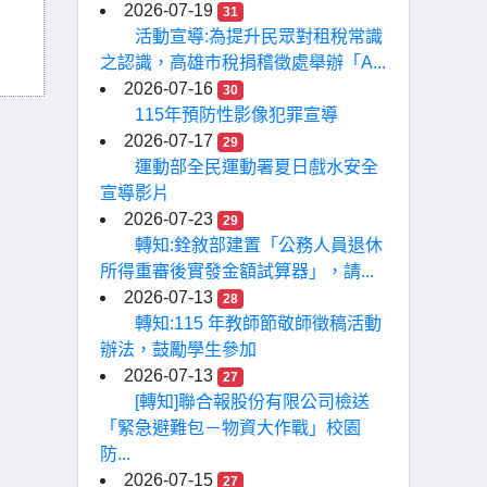
2026-07-19
31
活動宣導:為提升民眾對租稅常識
之認識，高雄市稅捐稽徵處舉辦「A...
2026-07-16
30
115年預防性影像犯罪宣導
2026-07-17
29
運動部全民運動署夏日戲水安全
宣導影片
2026-07-23
29
轉知:銓敘部建置「公務人員退休
所得重審後實發金額試算器」，請...
2026-07-13
28
轉知:115 年教師節敬師徵稿活動
辦法，鼓勵學生參加
2026-07-13
27
[轉知]聯合報股份有限公司檢送
「緊急避難包－物資大作戰」校園
防...
2026-07-15
27