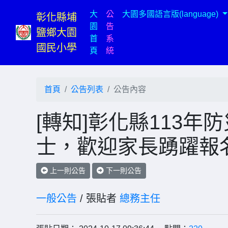
大
公
大園多國語言版(language)
彰化縣埔
園
告
鹽鄉大園
首
系
國民小學
(current)
頁
統
首頁
公告列表
公告內容
[轉知]彰化縣113
士，歡迎家長踴躍報
上一則公告
下一則公告
一般公告
/ 張貼者
總務主任