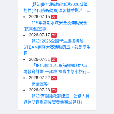
[轉知]彰化縣政府辦理2026城鎮
韌性(全民防衛動員)演習精華影片，...
2026-07-15
27
115年暑期水域安全及運動安全
(抗高溫)宣導
2026-07-17
27
轉知: 2026全國學生遙控帆船
STEAM創客大賽活動簡章，鼓勵學生
踴...
2026-07-31
27
「彰化縣115年度福興鄉濕地環
境教育計畫-一起趣 福寶生態小旅行...
2026-07-22
25
安全宣導:
2026-07-28
25
轉知:有關銓敘部建置「公務人員
退休所得重審後實發金額試算器」...