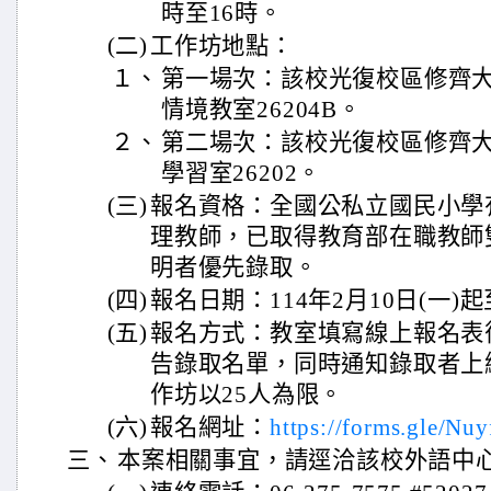
時至16時。
(二)
工作坊地點：
１、
第一場次：該校光復校區修齊
情境教室26204B。
２、
第二場次：該校光復校區修齊
學習室26202。
(三)
報名資格：全國公私立國民小學
理教師，已取得教育部在職教師
明者優先錄取。
(四)
報名日期：114年2月10日(一)起
(五)
報名方式：教室填寫線上報名表
告錄取名單，同時通知錄取者上
作坊以25人為限。
(六)
報名網址：
https://forms.gle/N
三、
本案相關事宜，請逕洽該校外語中