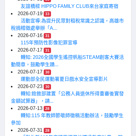
友誼橋樑 HIPPO FAMILY CLUB來台家庭寄宿
2026-07-19
33
活動宣導:為提升民眾對租稅常識之認識，高雄市
稅捐稽徵處舉辦「A...
2026-07-16
31
115年預防性影像犯罪宣導
2026-07-17
31
轉知: 2026全國學生遙控帆船STEAM創客大賽活
動簡章，鼓勵學生踴...
2026-07-17
30
運動部全民運動署夏日戲水安全宣導影片
2026-07-23
30
轉知:銓敘部建置「公務人員退休所得重審後實發
金額試算器」，請...
2026-07-13
28
轉知:115 年教師節敬師徵稿活動辦法，鼓勵學生
參加
2026-07-31
28