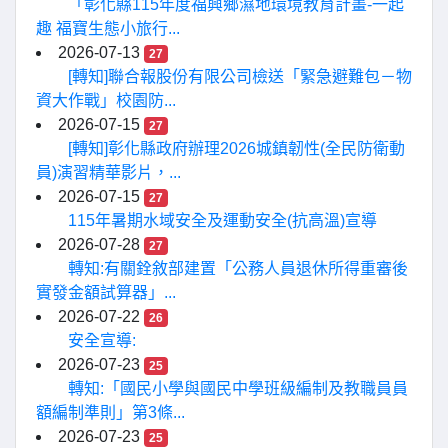
「彰化縣115年度福興鄉濕地環境教育計畫-一起
趣 福寶生態小旅行...
2026-07-13
27
[轉知]聯合報股份有限公司檢送「緊急避難包－物
資大作戰」校園防...
2026-07-15
27
[轉知]彰化縣政府辦理2026城鎮韌性(全民防衛動
員)演習精華影片，...
2026-07-15
27
115年暑期水域安全及運動安全(抗高溫)宣導
2026-07-28
27
轉知:有關銓敘部建置「公務人員退休所得重審後
實發金額試算器」...
2026-07-22
26
安全宣導:
2026-07-23
25
轉知:「國民小學與國民中學班級編制及教職員員
額編制準則」第3條...
2026-07-23
25