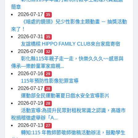
簡章
2026-07-17
35
《暗處的鏡頭》兒少性影像主題動畫 － 抽獎活動
來了！
2026-07-31
35
友誼橋樑 HIPPO FAMILY CLUB來台家庭寄宿
2026-07-08
32
彰化縣115年親子走一走，快樂久久久~~感恩與
傳承—樂齡童軍家庭親...
2026-07-16
29
115年預防性影像犯罪宣導
2026-07-17
28
運動部全民運動署夏日戲水安全宣導影片
2026-07-19
28
活動宣導:為提升民眾對租稅常識之認識，高雄市
稅捐稽徵處舉辦「A...
2026-07-13
27
轉知:115 年教師節敬師徵稿活動辦法，鼓勵學生