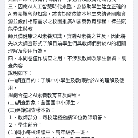
三、因應AI人工智慧時代來臨，為協助學生建立正確的
AI素養觀念與知識，該會期望依據本地需求結合國際資
源並設計相應需求之校園推廣AI素養教育課程，裨益賦
能學生與教
師具備健康之AI素養知識，實踐AI素養之普及。因此將
先以大調查形式了解目前學生們與教師們對於AI的相關
理解及使用行為。
四、本問卷僅作調查之用，不涉及教師及學生個資，調
查內容
說明如下：
(一)調查目的：了解中小學生及教師對於AI的理解及使
用，
規劃合適之AI素養教育普及課程。
(二)調查對象：全國國中小師生。
(三)建議調查樣本數：
１、教師部分：每校建議邀請50位教師填答。
２、學生部分：
(１)國小每校建議中、高年級各一班。