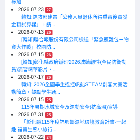
參加
2026-07-23
27
轉知:銓敘部建置「公務人員退休所得重審後實發
金額試算器」，請...
2026-07-13
26
[轉知]聯合報股份有限公司檢送「緊急避難包－物
資大作戰」校園防...
2026-07-15
26
[轉知]彰化縣政府辦理2026城鎮韌性(全民防衛動
員)演習精華影片，...
2026-07-17
26
轉知: 2026全國學生遙控帆船STEAM創客大賽活
動簡章，鼓勵學生踴...
2026-07-15
25
115年暑期水域安全及運動安全(抗高溫)宣導
2026-07-31
25
「彰化縣115年度福興鄉濕地環境教育計畫-一起
趣 福寶生態小旅行...
2026-07-22
24