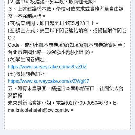
(２)國中每校建議不分年段，取兩個班級。
３、上述建議樣本數，學校可依需求或實務考量自由調
整，不強制達標。
(四)調查期間：即日起至114年5月23日止。
(五)調查方式：請至以下問卷連結填寫，或掃描附件問卷
QR
Code，或印出紙本問卷填寫(如填寫紙本問卷請寄回至：
台北市建國北路一段96號4樓謝小姐收)。
(六)學生問卷網址：
https://www.surveycake.com/s/0zZ0Z
(七)教師問卷網址：
https://www.surveycake.com/s/ZWgK7
五、如有未盡事宜，請逕洽本案聯絡窗口：社團法人台
灣翻轉
未來創新協會謝小姐，電話(02)7709-9050#673，E-
mail:nicolehsieh@cw.com.tw。