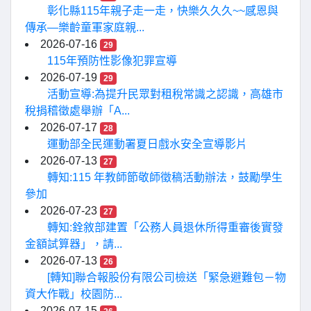
彰化縣115年親子走一走，快樂久久久~~感恩與
傳承—樂齡童軍家庭親...
2026-07-16
29
115年預防性影像犯罪宣導
2026-07-19
29
活動宣導:為提升民眾對租稅常識之認識，高雄市
稅捐稽徵處舉辦「A...
2026-07-17
28
運動部全民運動署夏日戲水安全宣導影片
2026-07-13
27
轉知:115 年教師節敬師徵稿活動辦法，鼓勵學生
參加
2026-07-23
27
轉知:銓敘部建置「公務人員退休所得重審後實發
金額試算器」，請...
2026-07-13
26
[轉知]聯合報股份有限公司檢送「緊急避難包－物
資大作戰」校園防...
2026-07-15