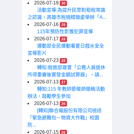
2026-07-19
30
活動宣導:為提升民眾對租稅常識
之認識，高雄市稅捐稽徵處舉辦「A...
2026-07-16
29
115年預防性影像犯罪宣導
2026-07-17
28
運動部全民運動署夏日戲水安全
宣導影片
2026-07-23
28
轉知:銓敘部建置「公務人員退休
所得重審後實發金額試算器」，請...
2026-07-13
27
轉知:115 年教師節敬師徵稿活動
辦法，鼓勵學生參加
2026-07-13
26
[轉知]聯合報股份有限公司檢送
「緊急避難包－物資大作戰」校園
防...
2026-07-15
26