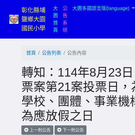
大
公
大園多國語言版(language)
彰化縣埔
園
告
鹽鄉大園
首
系
國民小學
(current)
頁
統
首頁
公告列表
公告內容
轉知：114年8月2
票案第21案投票日
學校、團體、事業機
為應放假之日
上一則公告
下一則公告