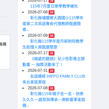
2026-07-17
39
115年7月夏日樂學教學補充
2026-07-08
38
彰化縣埔鹽鄉大園國小115學年
度第二次英語專長代理教師甄選簡
章...
2026-07-08
36
彰化縣115學年度月薪制特教學
機構
生助理人員甄選簡章
2026-07-17
35
《暗處的鏡頭》兒少性影像主題
動畫 － 抽獎活動來了！
2026-07-31
35
友誼橋樑 HIPPO FAMILY CLUB
來台家庭寄宿
2026-07-08
32
彰化縣115年親子走一走，快樂
久久久~~感恩與傳承—樂齡童軍家庭
親...