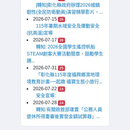
[轉知]彰化縣政府辦理2026城鎮
韌性(全民防衛動員)演習精華影片，...
2026-07-15
26
115年暑期水域安全及運動安全
(抗高溫)宣導
2026-07-17
26
轉知: 2026全國學生遙控帆船
STEAM創客大賽活動簡章，鼓勵學生
踴...
2026-07-31
25
「彰化縣115年度福興鄉濕地環
境教育計畫-一起趣 福寶生態小旅行...
2026-07-22
24
安全宣導:
2026-07-28
24
轉知:有關銓敘部建置「公務人員
退休所得重審後實發金額試算器」...