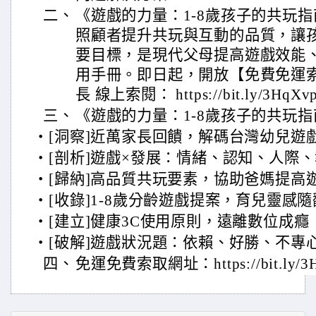
二、
《遊戲的力量：1-8歲孩子的共玩
照顧者提升共玩與互動的品質，讓
要目標，是現代父母提高遊戲效能
用手冊。即日起，開放【免費免運索
長 線上索閱： https://bit.ly/3HqXv
三、
《遊戲的力量：1-8歲孩子的共玩
‧[洞察]近萬家長回饋，解碼台灣幼兒遊
‧[剖析]遊戲×發展：情緒、認知、人際
‧[歸納]高品質共玩要素，協助爸媽提高
‧[收錄]1-8歲分齡遊戲提案，育兒靈感
‧[建立]健康3C使用原則，遠離數位成癮
‧[破解]遊戲狀況題：依賴、好勝、不專心、
四、
免運免費索取網址：https://bit.ly/3