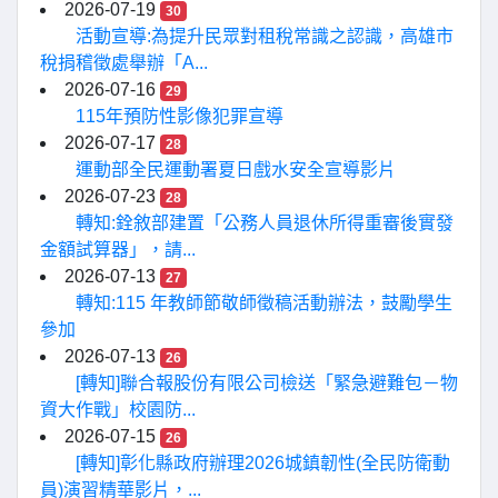
2026-07-19
30
活動宣導:為提升民眾對租稅常識之認識，高雄市
稅捐稽徵處舉辦「A...
2026-07-16
29
115年預防性影像犯罪宣導
2026-07-17
28
運動部全民運動署夏日戲水安全宣導影片
2026-07-23
28
轉知:銓敘部建置「公務人員退休所得重審後實發
金額試算器」，請...
2026-07-13
27
轉知:115 年教師節敬師徵稿活動辦法，鼓勵學生
參加
2026-07-13
26
[轉知]聯合報股份有限公司檢送「緊急避難包－物
資大作戰」校園防...
2026-07-15
26
[轉知]彰化縣政府辦理2026城鎮韌性(全民防衛動
員)演習精華影片，...