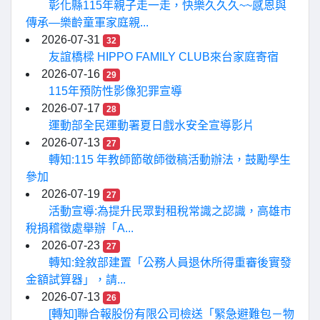
彰化縣115年親子走一走，快樂久久久~~感恩與
傳承—樂齡童軍家庭親...
2026-07-31
32
友誼橋樑 HIPPO FAMILY CLUB來台家庭寄宿
2026-07-16
29
115年預防性影像犯罪宣導
2026-07-17
28
運動部全民運動署夏日戲水安全宣導影片
2026-07-13
27
轉知:115 年教師節敬師徵稿活動辦法，鼓勵學生
參加
2026-07-19
27
活動宣導:為提升民眾對租稅常識之認識，高雄市
稅捐稽徵處舉辦「A...
2026-07-23
27
轉知:銓敘部建置「公務人員退休所得重審後實發
金額試算器」，請...
2026-07-13
26
[轉知]聯合報股份有限公司檢送「緊急避難包－物