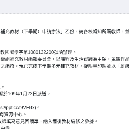
元補充教材（下學期）申請辦法」乙份，請各校轉知所屬教師，
國署學字第1080132200號函辦理。
，編組補充教材編輯委員會，以課程及生活實踐為主軸，蒐羅作
材之編撰。現已完成下學期多元補充教材，擬限量印製並以「班
止。
擬於109年1月23日派送。
t.cc/f9VFBx)。
教育資源中心。
請教師填寫意見回饋單，納入爾後教材編修之參據。
級中學：