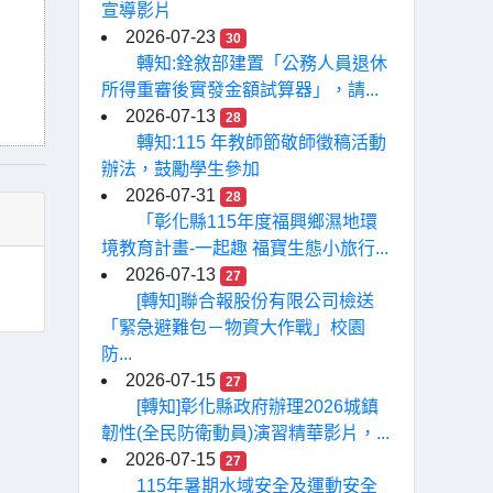
宣導影片
2026-07-23
30
轉知:銓敘部建置「公務人員退休
所得重審後實發金額試算器」，請...
2026-07-13
28
轉知:115 年教師節敬師徵稿活動
辦法，鼓勵學生參加
2026-07-31
28
「彰化縣115年度福興鄉濕地環
境教育計畫-一起趣 福寶生態小旅行...
2026-07-13
27
[轉知]聯合報股份有限公司檢送
「緊急避難包－物資大作戰」校園
防...
2026-07-15
27
[轉知]彰化縣政府辦理2026城鎮
韌性(全民防衛動員)演習精華影片，...
2026-07-15
27
115年暑期水域安全及運動安全