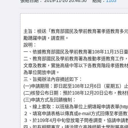
張貼日期： 2019-11-20 20:46:50 點閱：
1103
主旨：檢送「教育部國民及學前教育署孝道教育多
勵踴躍申請，請查照。
說明：
一、依據教育部國民及學前教育署108年11月15日臺教
二、教育部國民及學前教育署為推動孝道教育工作
文章及教案，實施高級中等以下各教育階段孝道教
為單位開放申請。
三、旨揭辦法內容摘述如下：
(一)申請期限：即日起至108年12月6日（星期五）
(二)核發公布日期：預於108年12月20日公布，教材
(三)申請方式及回饋機制：
１、線上索取：以班級為單位上網填報申請表單(https://pp
２、填寫申請表格以傳真或e-mail方式回傳至孝道
３、於109年4月中旬發放電子問卷調查，協請申
四、如有相關事宜，請洽國立高雄師範大學附屬高