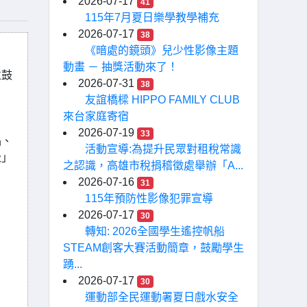
2026-07-17
41
115年7月夏日樂學教學補充
2026-07-17
38
《暗處的鏡頭》兒少性影像主題
動畫 － 抽獎活動來了！
並鼓
2026-07-31
38
友誼橋樑 HIPPO FAMILY CLUB
來台家庭寄宿
2026-07-19
33
品、
活動宣導:為提升民眾對租稅常識
級」
之認識，高雄市稅捐稽徵處舉辦「A...
2026-07-16
31
115年預防性影像犯罪宣導
2026-07-17
30
轉知: 2026全國學生遙控帆船
STEAM創客大賽活動簡章，鼓勵學生
踴...
2026-07-17
30
運動部全民運動署夏日戲水安全