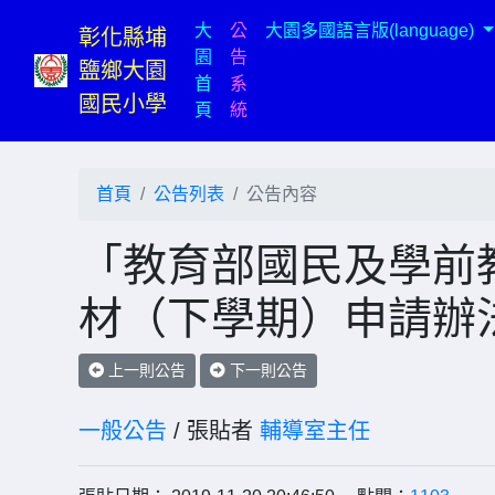
大
公
大園多國語言版(language)
彰化縣埔
園
告
鹽鄉大園
首
系
國民小學
(current)
頁
統
首頁
公告列表
公告內容
「教育部國民及學前
材（下學期）申請辦
上一則公告
下一則公告
一般公告
/ 張貼者
輔導室主任