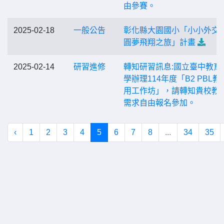
由參賽。
2025-02-18
一般公告
彰化縣大園國小「小小外交
圓夢飛翔之旅」計畫
2025-02-14
研習進修
轉知研習訊息:國立臺中教育
學辦理114年度「B2 PBL教
用工作坊」，請轉知貴校教
需求自由報名參加。
‹
1
2
3
4
5
6
7
8
...
34
35