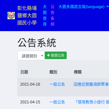
大
公
大園多國語言版(language)
彰化縣埔
園
告
鹽鄉大園
首
系
國民小學
(current)
頁
統
公告系統
我想公告
日期
類別
標題
2021-04-16
一般公告
因應近期腹瀉群聚事
2021-04-15
一般公告
「環境教育小旅行 