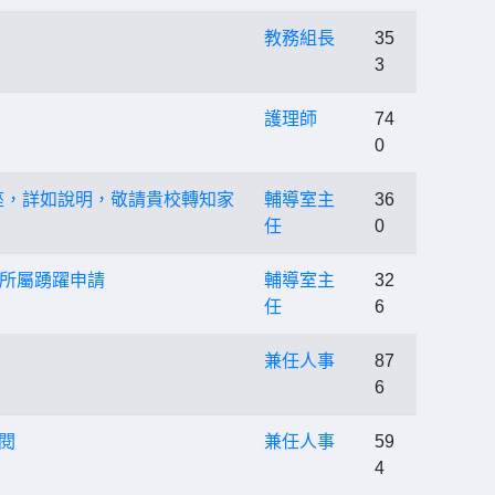
教務組長
35
3
護理師
74
0
講座，詳如說明，敬請貴校轉知家
輔導室主
36
任
0
所屬踴躍申請
輔導室主
32
任
6
兼任人事
87
6
閱
兼任人事
59
4