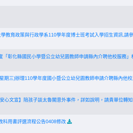
大學教育政策與行政學系110學年度博士班考試入學招生資訊,請
年度「彰化縣國民小學暨公立幼兒園教師申請縣內介聘他校服務」
4日(星期三)辦理110學年度國小暨公立幼兒園教師申請介聘縣內
安心文宣】陪孩子談太魯閣意外事件，詳如說明，請貴單位轉知
教科用書評選流程公告0408修改