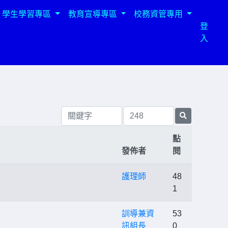
學生學習專區
教育宣導專區
校務資管專用
登
入
點
發佈者
閱
護理師
48
1
訓導兼資
53
訊組長
0