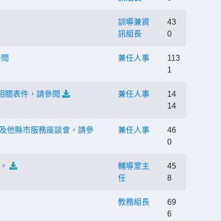
訓導兼資
43
訊組長
0
參閱
兼任人事
113
1
相關表件，請參閱
兼任人事
14
14
他校及他縣市服務座談會，請參
兼任人事
46
0
。
輔導室主
45
任
8
教務組長
69
6