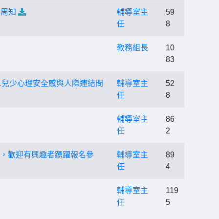
告周知
輔導室主
59
任
8
教務組長
10
83
1兒少心理安全感與人際連結問
輔導室主
52
任
8
輔導室主
86
任
2
告，歡迎有興趣者踴躍報名參
輔導室主
89
任
4
輔導室主
119
任
5